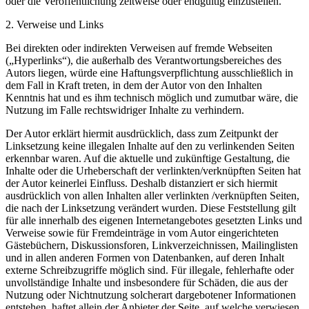
oder die Veröffentlichung zeitweise oder endgültig einzustellen.
2. Verweise und Links
Bei direkten oder indirekten Verweisen auf fremde Webseiten
(„Hyperlinks“), die außerhalb des Verantwortungsbereiches des
Autors liegen, würde eine Haftungsverpflichtung ausschließlich in
dem Fall in Kraft treten, in dem der Autor von den Inhalten
Kenntnis hat und es ihm technisch möglich und zumutbar wäre, die
Nutzung im Falle rechtswidriger Inhalte zu verhindern.
Der Autor erklärt hiermit ausdrücklich, dass zum Zeitpunkt der
Linksetzung keine illegalen Inhalte auf den zu verlinkenden Seiten
erkennbar waren. Auf die aktuelle und zukünftige Gestaltung, die
Inhalte oder die Urheberschaft der verlinkten/verknüpften Seiten hat
der Autor keinerlei Einfluss. Deshalb distanziert er sich hiermit
ausdrücklich von allen Inhalten aller verlinkten /verknüpften Seiten,
die nach der Linksetzung verändert wurden. Diese Feststellung gilt
für alle innerhalb des eigenen Internetangebotes gesetzten Links und
Verweise sowie für Fremdeinträge in vom Autor eingerichteten
Gästebüchern, Diskussionsforen, Linkverzeichnissen, Mailinglisten
und in allen anderen Formen von Datenbanken, auf deren Inhalt
externe Schreibzugriffe möglich sind. Für illegale, fehlerhafte oder
unvollständige Inhalte und insbesondere für Schäden, die aus der
Nutzung oder Nichtnutzung solcherart dargebotener Informationen
entstehen, haftet allein der Anbieter der Seite, auf welche verwiesen