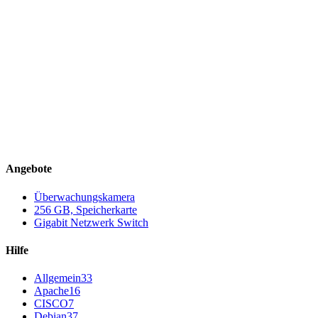
Angebote
Überwachungskamera
256 GB, Speicherkarte
Gigabit Netzwerk Switch
Hilfe
Allgemein
33
Apache
16
CISCO
7
Debian
37