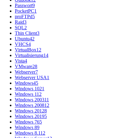
Passwort
9
PocketPC
1
proFTPd
5
Raid
3
SQL
2
Thin Client
3
Ubuntu
42
VHCS
4
VirtualBox
12
Virtualisierung
14
Vista
4
VMware
28
Webserver
7
Webserver USA
1
Windows
45
Windows 10
21
Windows 11
2
Windows 2003
11
Windows 2008
12
Windows 2012
8
Windows 2019
5
Windows 7
65
Windows 8
9
Windows 8.1
12