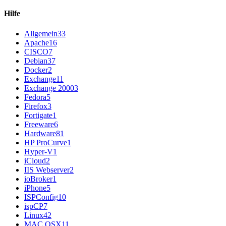
Hilfe
Allgemein
33
Apache
16
CISCO
7
Debian
37
Docker
2
Exchange
11
Exchange 2000
3
Fedora
5
Firefox
3
Fortigate
1
Freeware
6
Hardware
81
HP ProCurve
1
Hyper-V
1
iCloud
2
IIS Webserver
2
ioBroker
1
iPhone
5
ISPConfig
10
ispCP
7
Linux
42
MAC OSX
11