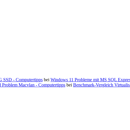
 SSD - Computertipps
bei
Windows 11 Probleme mit MS SQL Expres
d Problem Macvlan - Computertipps
bei
Benchmark-Vergleich Virtual