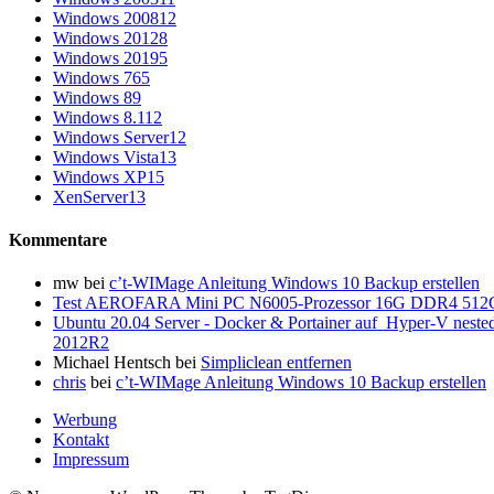
Windows 2008
12
Windows 2012
8
Windows 2019
5
Windows 7
65
Windows 8
9
Windows 8.1
12
Windows Server
12
Windows Vista
13
Windows XP
15
XenServer
13
Kommentare
mw
bei
c’t-WIMage Anleitung Windows 10 Backup erstellen
Test AEROFARA Mini PC N6005-Prozessor 16G DDR4 512G
Ubuntu 20.04 Server - Docker & Portainer auf Hyper-V neste
2012R2
Michael Hentsch
bei
Simpliclean entfernen
chris
bei
c’t-WIMage Anleitung Windows 10 Backup erstellen
Werbung
Kontakt
Impressum