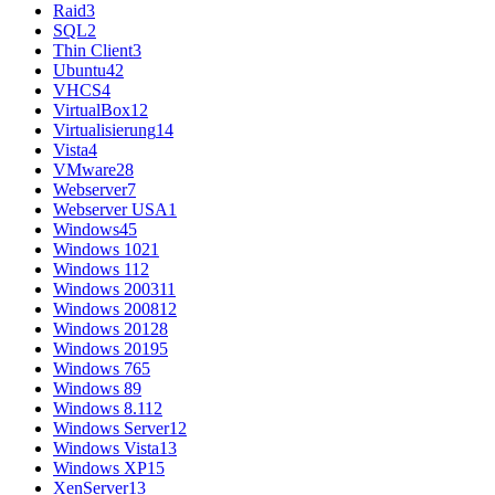
Raid
3
SQL
2
Thin Client
3
Ubuntu
42
VHCS
4
VirtualBox
12
Virtualisierung
14
Vista
4
VMware
28
Webserver
7
Webserver USA
1
Windows
45
Windows 10
21
Windows 11
2
Windows 2003
11
Windows 2008
12
Windows 2012
8
Windows 2019
5
Windows 7
65
Windows 8
9
Windows 8.1
12
Windows Server
12
Windows Vista
13
Windows XP
15
XenServer
13