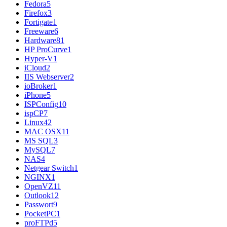
Fedora
5
Firefox
3
Fortigate
1
Freeware
6
Hardware
81
HP ProCurve
1
Hyper-V
1
iCloud
2
IIS Webserver
2
ioBroker
1
iPhone
5
ISPConfig
10
ispCP
7
Linux
42
MAC OSX
11
MS SQL
3
MySQL
7
NAS
4
Netgear Switch
1
NGINX
1
OpenVZ
11
Outlook
12
Passwort
9
PocketPC
1
proFTPd
5