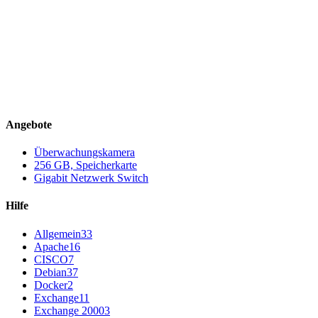
Angebote
Überwachungskamera
256 GB, Speicherkarte
Gigabit Netzwerk Switch
Hilfe
Allgemein
33
Apache
16
CISCO
7
Debian
37
Docker
2
Exchange
11
Exchange 2000
3