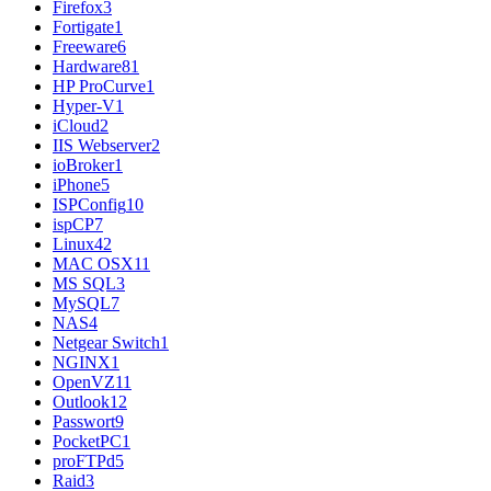
Firefox
3
Fortigate
1
Freeware
6
Hardware
81
HP ProCurve
1
Hyper-V
1
iCloud
2
IIS Webserver
2
ioBroker
1
iPhone
5
ISPConfig
10
ispCP
7
Linux
42
MAC OSX
11
MS SQL
3
MySQL
7
NAS
4
Netgear Switch
1
NGINX
1
OpenVZ
11
Outlook
12
Passwort
9
PocketPC
1
proFTPd
5
Raid
3