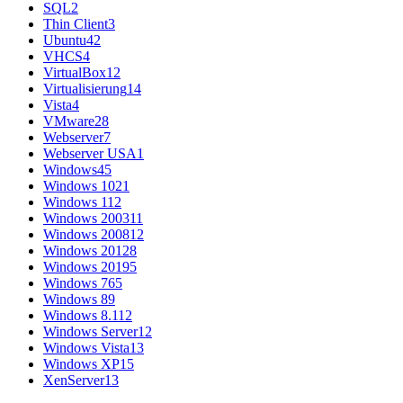
SQL
2
Thin Client
3
Ubuntu
42
VHCS
4
VirtualBox
12
Virtualisierung
14
Vista
4
VMware
28
Webserver
7
Webserver USA
1
Windows
45
Windows 10
21
Windows 11
2
Windows 2003
11
Windows 2008
12
Windows 2012
8
Windows 2019
5
Windows 7
65
Windows 8
9
Windows 8.1
12
Windows Server
12
Windows Vista
13
Windows XP
15
XenServer
13