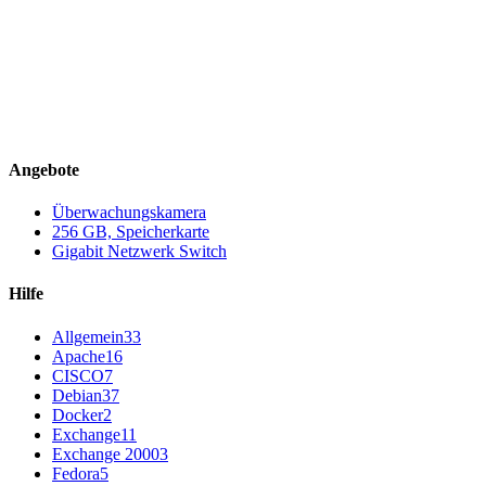
Angebote
Überwachungskamera
256 GB, Speicherkarte
Gigabit Netzwerk Switch
Hilfe
Allgemein
33
Apache
16
CISCO
7
Debian
37
Docker
2
Exchange
11
Exchange 2000
3
Fedora
5