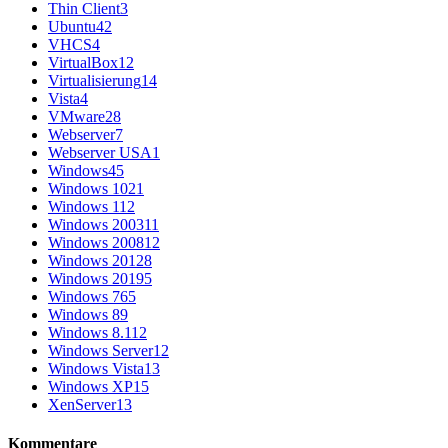
Thin Client
3
Ubuntu
42
VHCS
4
VirtualBox
12
Virtualisierung
14
Vista
4
VMware
28
Webserver
7
Webserver USA
1
Windows
45
Windows 10
21
Windows 11
2
Windows 2003
11
Windows 2008
12
Windows 2012
8
Windows 2019
5
Windows 7
65
Windows 8
9
Windows 8.1
12
Windows Server
12
Windows Vista
13
Windows XP
15
XenServer
13
Kommentare