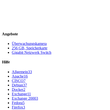
Angebote
Überwachungskamera
256 GB, Speicherkarte
Gigabit Netzwerk Switch
Hilfe
Allgemein
33
Apache
16
CISCO
7
Debian
37
Docker
2
Exchange
11
Exchange 2000
3
Fedora
5
Firefox
3