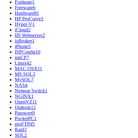
Fortigate
1
Freeware
6
Hardware
81
HP ProCurve
1
Hyper-V
1
iCloud
2
IIS Webserver
2
ioBroker
1
iPhone
5
ISPConfig
10
ispCP
7
Linux
42
MAC OSX
11
MS SQL
3
MySQL
7
NAS
4
Netgear Switch
1
NGINX
1
OpenVZ
11
Outlook
12
Passwort
9
PocketPC
1
proFTPd
5
Raid
3
SQL
2