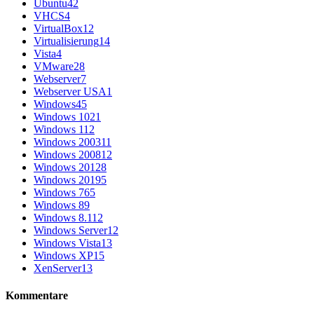
Ubuntu
42
VHCS
4
VirtualBox
12
Virtualisierung
14
Vista
4
VMware
28
Webserver
7
Webserver USA
1
Windows
45
Windows 10
21
Windows 11
2
Windows 2003
11
Windows 2008
12
Windows 2012
8
Windows 2019
5
Windows 7
65
Windows 8
9
Windows 8.1
12
Windows Server
12
Windows Vista
13
Windows XP
15
XenServer
13
Kommentare