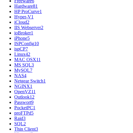
Freeware
6
Hardware
81
HP ProCurve
1
Hyper-V
1
iCloud
2
IIS Webserver
2
ioBroker
1
iPhone
5
ISPConfig
10
ispCP
7
Linux
42
MAC OSX
11
MS SQL
3
MySQL
7
NAS
4
Netgear Switch
1
NGINX
1
OpenVZ
11
Outlook
12
Passwort
9
PocketPC
1
proFTPd
5
Raid
3
SQL
2
Thin Client
3