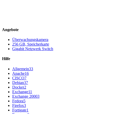
Angebote
Überwachungskamera
256 GB, Speicherkarte
Gigabit Netzwerk Switch
Hilfe
Allgemein
33
Apache
16
CISCO
7
Debian
37
Docker
2
Exchange
11
Exchange 2000
3
Fedora
5
Firefox
3
Fortigate
1