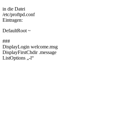
in die Datei
/etc/proftpd.conf
Eintragen:
DefaultRoot ~
###
DisplayLogin welcome.msg
DisplayFirstChdir .message
ListOptions „-l“