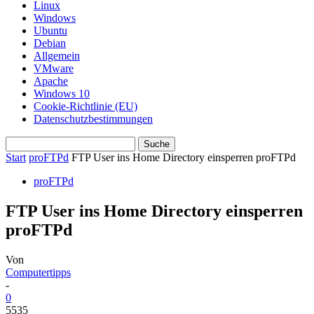
Linux
Windows
Ubuntu
Debian
Allgemein
VMware
Apache
Windows 10
Cookie-Richtlinie (EU)
Datenschutzbestimmungen
Start
proFTPd
FTP User ins Home Directory einsperren proFTPd
proFTPd
FTP User ins Home Directory einsperren
proFTPd
Von
Computertipps
-
0
5535