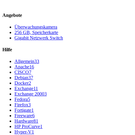
Angebote
Überwachungskamera
256 GB, Speicherkarte
Gigabit Netzwerk Switch
Hilfe
Allgemein
33
Apache
16
CISCO
7
Debian
37
Docker
2
Exchange
11
Exchange 2000
3
Fedora
5
Firefox
3
Fortigate
1
Freeware
6
Hardware
81
HP ProCurve
1
Hyper-V
1