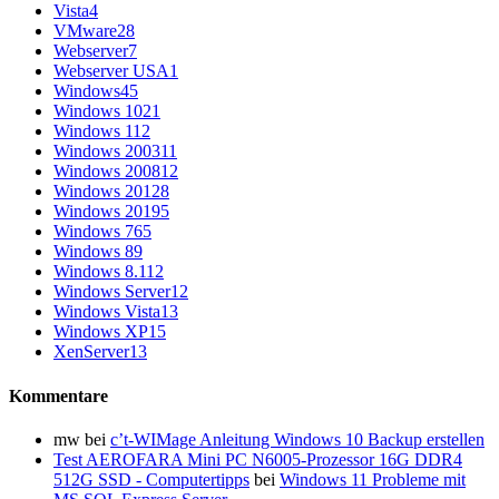
Vista
4
VMware
28
Webserver
7
Webserver USA
1
Windows
45
Windows 10
21
Windows 11
2
Windows 2003
11
Windows 2008
12
Windows 2012
8
Windows 2019
5
Windows 7
65
Windows 8
9
Windows 8.1
12
Windows Server
12
Windows Vista
13
Windows XP
15
XenServer
13
Kommentare
mw
bei
c’t-WIMage Anleitung Windows 10 Backup erstellen
Test AEROFARA Mini PC N6005-Prozessor 16G DDR4
512G SSD - Computertipps
bei
Windows 11 Probleme mit