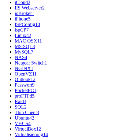
iCloud
2
IIS Webserver
2
ioBroker
1
iPhone
5
ISPConfig
10
ispCP
7
Linux
42
MAC OSX
11
MS SQL
3
MySQL
7
NAS
4
Netgear Switch
1
NGINX
1
OpenVZ
11
Outlook
12
Passwort
9
PocketPC
1
proFTPd
5
Raid
3
SQL
2
Thin Client
3
Ubuntu
42
VHCS
4
VirtualBox
12
Virtualisierung
14