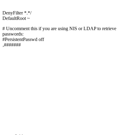
DenyFilter *.*/
DefaultRoot ~
# Uncomment this if you are using NIS or LDAP to retrieve
passwords:
#PersistentPasswd off
‚#######