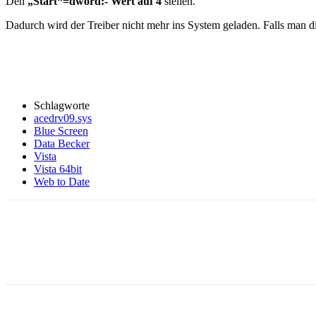
Den
„Start“=dword:- Wert auf 4
stellen.
Dadurch wird der Treiber nicht mehr ins System geladen. Falls man d
Schlagworte
acedrv09.sys
Blue Screen
Data Becker
Vista
Vista 64bit
Web to Date