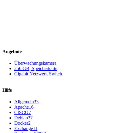
Angebote
Überwachungskamera
256 GB, Speicherkarte
Gigabit Netzwerk Switch
Hilfe
Allgemein
33
Apache
16
CISCO
7
Debian
37
Docker
2
Exchange
11