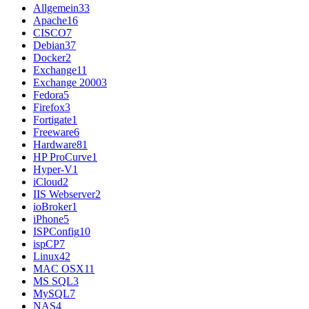
Allgemein
33
Apache
16
CISCO
7
Debian
37
Docker
2
Exchange
11
Exchange 2000
3
Fedora
5
Firefox
3
Fortigate
1
Freeware
6
Hardware
81
HP ProCurve
1
Hyper-V
1
iCloud
2
IIS Webserver
2
ioBroker
1
iPhone
5
ISPConfig
10
ispCP
7
Linux
42
MAC OSX
11
MS SQL
3
MySQL
7
NAS
4