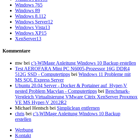
Windows 7
65
Windows 8
9
Windows 8.1
12
Windows Server
12
Windows Vista
13
Windows XP
15
XenServer
13
Kommentare
mw
bei
c’t-WIMage Anleitung Windows 10 Backup erstellen
Test AEROFARA Mini PC N6005-Prozessor 16G DDR4
512G SSD - Computertipps
bei
Windows 11 Probleme mit
MS SQL Express Server
Ubuntu 20.04 Server - Docker & Portainer auf Hyper-V
nested Problem Macvlan - Computertipps
bei
Benchmark-
Vergleich Virtualisierung VMware Citrix XenServer Proxmox
VE MS Hyper-V 2012R2
Michael Hentsch
bei
Simpliclean entfernen
chris
bei
c’t-WIMage Anleitung Windows 10 Backup
erstellen
Werbung
Kontakt