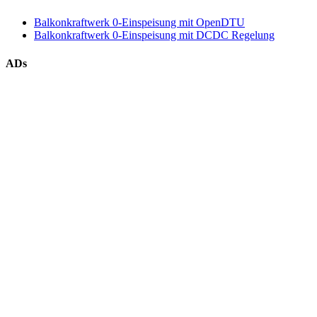
Balkonkraftwerk 0-Einspeisung mit OpenDTU
Balkonkraftwerk 0-Einspeisung mit DCDC Regelung
ADs