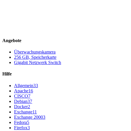
Angebote
Überwachungskamera
256 GB, Speicherkarte
Gigabit Netzwerk Switch
Hilfe
Allgemein
33
Apache
16
CISCO
7
Debian
37
Docker
2
Exchange
11
Exchange 2000
3
Fedora
5
Firefox
3