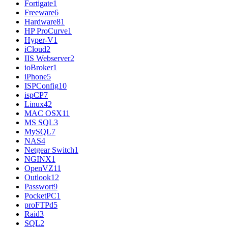
Fortigate
1
Freeware
6
Hardware
81
HP ProCurve
1
Hyper-V
1
iCloud
2
IIS Webserver
2
ioBroker
1
iPhone
5
ISPConfig
10
ispCP
7
Linux
42
MAC OSX
11
MS SQL
3
MySQL
7
NAS
4
Netgear Switch
1
NGINX
1
OpenVZ
11
Outlook
12
Passwort
9
PocketPC
1
proFTPd
5
Raid
3
SQL
2