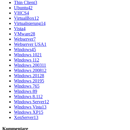
Thin Client
3
Ubuntu
42
VHCS
4
VirtualBox
12
Virtualisierung
14
Vista
4
VMware
28
Webserver
7
Webserver USA
1
Windows
45
Windows 10
21
Windows 11
2
Windows 2003
11
Windows 2008
12
Windows 2012
8
Windows 2019
5
Windows 7
65
Windows 8
9
Windows 8.1
12
Windows Server
12
Windows Vista
13
Windows XP
15
XenServer
13
Kommentare