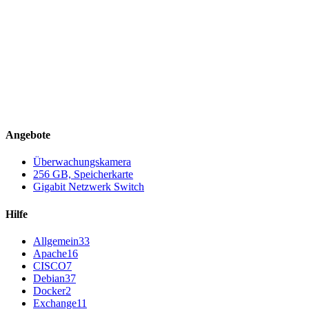
Angebote
Überwachungskamera
256 GB, Speicherkarte
Gigabit Netzwerk Switch
Hilfe
Allgemein
33
Apache
16
CISCO
7
Debian
37
Docker
2
Exchange
11