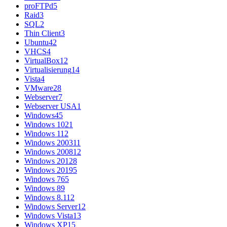
proFTPd
5
Raid
3
SQL
2
Thin Client
3
Ubuntu
42
VHCS
4
VirtualBox
12
Virtualisierung
14
Vista
4
VMware
28
Webserver
7
Webserver USA
1
Windows
45
Windows 10
21
Windows 11
2
Windows 2003
11
Windows 2008
12
Windows 2012
8
Windows 2019
5
Windows 7
65
Windows 8
9
Windows 8.1
12
Windows Server
12
Windows Vista
13
Windows XP
15