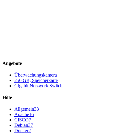
Angebote
Überwachungskamera
256 GB, Speicherkarte
Gigabit Netzwerk Switch
Hilfe
Allgemein
33
Apache
16
CISCO
7
Debian
37
Docker
2