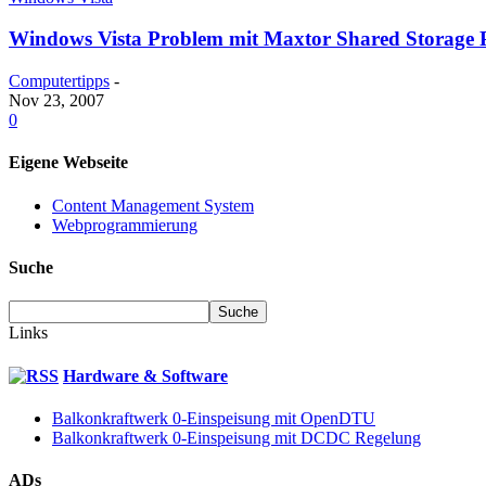
Windows Vista Problem mit Maxtor Shared Storage Pl
Computertipps
-
Nov 23, 2007
0
Eigene Webseite
Content Management System
Webprogrammierung
Suche
Links
Hardware & Software
Balkonkraftwerk 0-Einspeisung mit OpenDTU
Balkonkraftwerk 0-Einspeisung mit DCDC Regelung
ADs