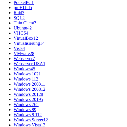
PocketPC
1
proFTPd
5
Raid
3
SQL
2
Thin Client
3
Ubuntu
42
VHCS
4
VirtualBox
12
Virtualisierung
14
Vista
4
VMware
28
Webserver
7
Webserver USA
1
Windows
45
Windows 10
21
Windows 11
2
Windows 2003
11
Windows 2008
12
Windows 2012
8
Windows 2019
5
Windows 7
65
Windows 8
9
Windows 8.1
12
Windows Server
12
Windows Vista
13