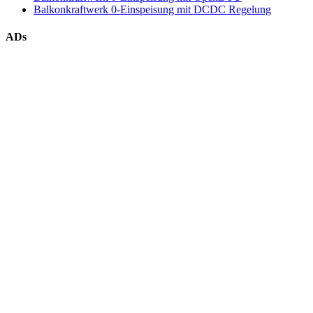
Balkonkraftwerk 0-Einspeisung mit DCDC Regelung
ADs