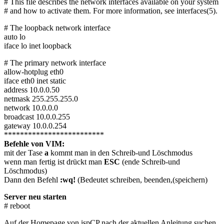
# This file describes the network interfaces available on your system
# and how to activate them. For more information, see interfaces(5).
# The loopback network interface
auto lo
iface lo inet loopback
# The primary network interface
allow-hotplug eth0
iface eth0 inet static
address 10.0.0.50
netmask 255.255.255.0
network 10.0.0.0
broadcast 10.0.0.255
gateway 10.0.0.254
*************************
Befehle von VIM:
mit der Tase
a
kommt man in den Schreib-und Löschmodus
wenn man fertig ist drückt man
ESC
(ende Schreib-und
Löschmodus)
Dann den Befehl
:wq!
(Bedeutet schreiben, beenden,(speichern)
Server neu starten
# reboot
Auf der Homepage von ispCP nach der aktuellen Anleitung suchen