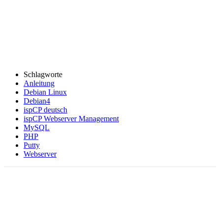
Schlagworte
Anleitung
Debian Linux
Debian4
ispCP deutsch
ispCP Webserver Management
MySQL
PHP
Putty
Webserver