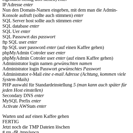
IP Adresse
enter
Nun den Domain-Namen eingeben, mit dem man die Admin-
Konsole aufruft (sollte auch stimmen)
enter
SQL Server host sollte auch stimmen
enter
SQL database
enter
SQL Uer
enter
SQL Passowrt
das passwort
ftp SQL user
enter
ftp SQL user password
enter
(auf einen Kaffee gehen)
phpMyAdmin Cotroler user
enter
phpMyAdmin Cotroler user
enter
(auf einen Kaffee gehen)
Administrator login namen
gewünschten namen
Administrator login Passwort
gewünschtes Passwort
Administrator e-Mail
eine e-mail Adresse (Achtung, kommen viele
System-Mails)
PHP auswahl für Standardeinstellung
5 (man kann auch später für
jeden Host einstellen)
Secondary DNS
enter
MySQL Prefix
enter
Activate AWStats
enter
Warten und auf einen Kaffee gehen
FERTIG
Jetzt noch die TMP Dateien löschen
# rm -fR /tmp/ispcp