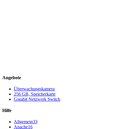
Angebote
Überwachungskamera
256 GB, Speicherkarte
Gigabit Netzwerk Switch
Hilfe
Allgemein
33
Apache
16