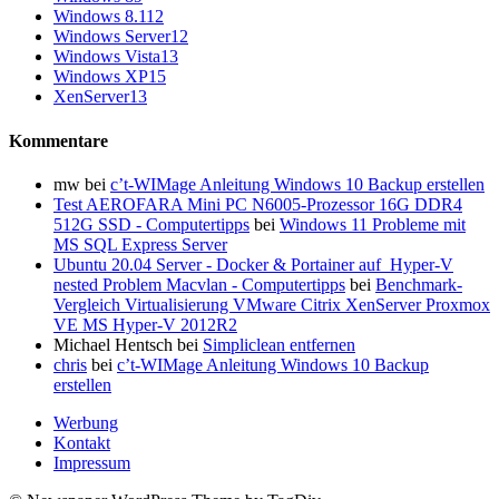
Windows 8.1
12
Windows Server
12
Windows Vista
13
Windows XP
15
XenServer
13
Kommentare
mw
bei
c’t-WIMage Anleitung Windows 10 Backup erstellen
Test AEROFARA Mini PC N6005-Prozessor 16G DDR4
512G SSD - Computertipps
bei
Windows 11 Probleme mit
MS SQL Express Server
Ubuntu 20.04 Server - Docker & Portainer auf Hyper-V
nested Problem Macvlan - Computertipps
bei
Benchmark-
Vergleich Virtualisierung VMware Citrix XenServer Proxmox
VE MS Hyper-V 2012R2
Michael Hentsch
bei
Simpliclean entfernen
chris
bei
c’t-WIMage Anleitung Windows 10 Backup
erstellen
Werbung
Kontakt
Impressum