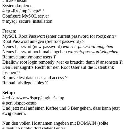
# make install
System kopieren
# cp -Rv /tmp/ispcp/* /
Configure MySQL server
# mysql_secure_installation
Fragen:
MySQL Root Passwort (enter current password for root):
enter
Root Passwort anlegen (Set root password)
Y
Neues Passwort (new password)
wunsch-password-eingeben
Neues Passwort noch mal eingeben
wunsch-password-eingeben
Remove anonymouse users
Y
Disallow root login remotely (wer es braucht, dann
N
ansonsten
Y
)
Den Fernzugriffs-Recht für den Root User auf die Datenbank
löschen??
Remove test databases and access
Y
Reload privilege tables
Y
Setup:
# cd /var/www/ispcp/engine/setup
# perl ./ispcp-setup
Und jetzt mal auf einen Kaffee und 5 Bier gehen, dass kann jetzt
ewig dauern.
Nun den vollen Hostnamen angeben mit DOMAIN (sollte
eigentlich richtig dort stehen)
enter