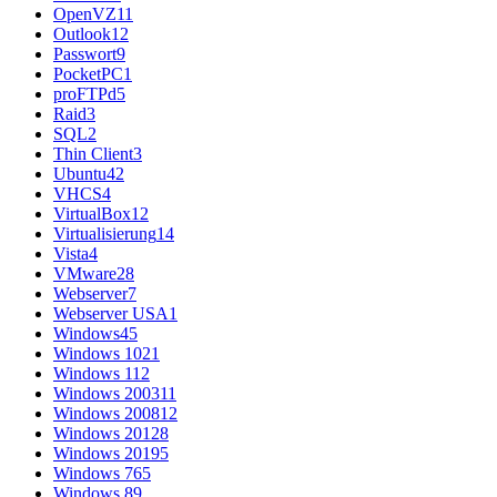
OpenVZ
11
Outlook
12
Passwort
9
PocketPC
1
proFTPd
5
Raid
3
SQL
2
Thin Client
3
Ubuntu
42
VHCS
4
VirtualBox
12
Virtualisierung
14
Vista
4
VMware
28
Webserver
7
Webserver USA
1
Windows
45
Windows 10
21
Windows 11
2
Windows 2003
11
Windows 2008
12
Windows 2012
8
Windows 2019
5
Windows 7
65
Windows 8
9