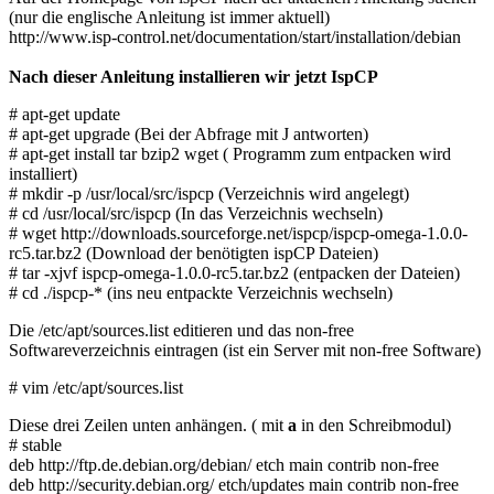
(nur die englische Anleitung ist immer aktuell)
http://www.isp-control.net/documentation/start/installation/debian
Nach dieser Anleitung installieren wir jetzt IspCP
# apt-get update
# apt-get upgrade (Bei der Abfrage mit J antworten)
# apt-get install tar bzip2 wget ( Programm zum entpacken wird
installiert)
# mkdir -p /usr/local/src/ispcp (Verzeichnis wird angelegt)
# cd /usr/local/src/ispcp (In das Verzeichnis wechseln)
# wget http://downloads.sourceforge.net/ispcp/ispcp-omega-1.0.0-
rc5.tar.bz2 (Download der benötigten ispCP Dateien)
# tar -xjvf ispcp-omega-1.0.0-rc5.tar.bz2 (entpacken der Dateien)
# cd ./ispcp-* (ins neu entpackte Verzeichnis wechseln)
Die /etc/apt/sources.list editieren und das non-free
Softwareverzeichnis eintragen (ist ein Server mit non-free Software)
# vim /etc/apt/sources.list
Diese drei Zeilen unten anhängen. ( mit
a
in den Schreibmodul)
# stable
deb http://ftp.de.debian.org/debian/ etch main contrib non-free
deb http://security.debian.org/ etch/updates main contrib non-free