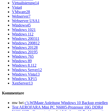
Virtualisierung
14
Vista
4
VMware
28
Webserver
7
Webserver USA
1
Windows
45
Windows 10
21
Windows 11
2
Windows 2003
11
Windows 2008
12
Windows 2012
8
Windows 2019
5
Windows 7
65
Windows 8
9
Windows 8.1
12
Windows Server
12
Windows Vista
13
Windows XP
15
XenServer
13
Kommentare
mw
bei
c’t-WIMage Anleitung Windows 10 Backup erstellen
Test AEROFARA Mini PC N6005-Prozessor 16G DDR4