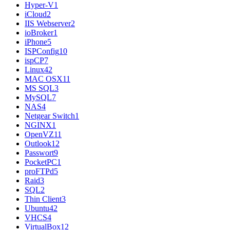
Hyper-V
1
iCloud
2
IIS Webserver
2
ioBroker
1
iPhone
5
ISPConfig
10
ispCP
7
Linux
42
MAC OSX
11
MS SQL
3
MySQL
7
NAS
4
Netgear Switch
1
NGINX
1
OpenVZ
11
Outlook
12
Passwort
9
PocketPC
1
proFTPd
5
Raid
3
SQL
2
Thin Client
3
Ubuntu
42
VHCS
4
VirtualBox
12