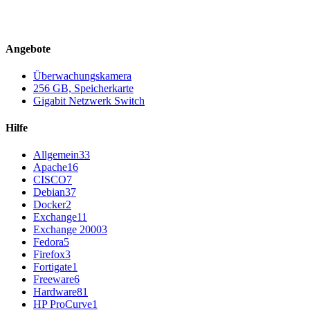
Angebote
Überwachungskamera
256 GB, Speicherkarte
Gigabit Netzwerk Switch
Hilfe
Allgemein
33
Apache
16
CISCO
7
Debian
37
Docker
2
Exchange
11
Exchange 2000
3
Fedora
5
Firefox
3
Fortigate
1
Freeware
6
Hardware
81
HP ProCurve
1