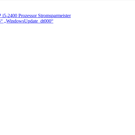
 i5-2400 Prozessor Stromsparmeister
5“ „WindowsUpdate_dt000“