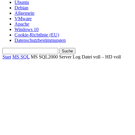
Ubuntu
Debian
Allgemein
VMware
Apache
Windows 10
Cookie-Richtlinie (EU)
Datenschutzbestimmungen
Start
MS SQL
MS SQL2000 Server Log Datei voll – HD voll