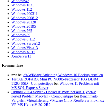
Windows
45
Windows 10
21
Windows 11
2
Windows 2003
11
Windows 2008
12
Windows 2012
8
Windows 2019
5
Windows 7
65
Windows 8
9
Windows 8.1
12
Windows Server
12
Windows Vista
13
Windows XP
15
XenServer
13
Kommentare
mw
bei
c’t-WIMage Anleitung Windows 10 Backup erstellen
Test AEROFARA Mini PC N6005-Prozessor 16G DDR4
512G SSD - Computertipps
bei
Windows 11 Probleme mit
MS SQL Express Server
Ubuntu 20.04 Server - Docker & Portainer auf Hyper-V
nested Problem Macvlan - Computertipps
bei
Benchmark-
Vergleich Virtualisierung VMware Citrix XenServer Proxmox
VE MS Hyper-V 2012R2