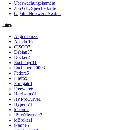
Überwachungskamera
256 GB, Speicherkarte
Gigabit Netzwerk Switch
Hilfe
Allgemein
33
Apache
16
CISCO
7
Debian
37
Docker
2
Exchange
11
Exchange 2000
3
Fedora
5
Firefox
3
Fortigate
1
Freeware
6
Hardware
81
HP ProCurve
1
Hyper-V
1
iCloud
2
IIS Webserver
2
ioBroker
1
iPhone
5