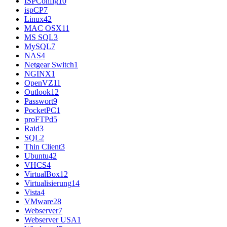
ISPConfig
10
ispCP
7
Linux
42
MAC OSX
11
MS SQL
3
MySQL
7
NAS
4
Netgear Switch
1
NGINX
1
OpenVZ
11
Outlook
12
Passwort
9
PocketPC
1
proFTPd
5
Raid
3
SQL
2
Thin Client
3
Ubuntu
42
VHCS
4
VirtualBox
12
Virtualisierung
14
Vista
4
VMware
28
Webserver
7
Webserver USA
1