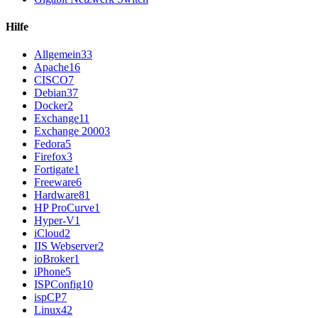
Hilfe
Allgemein
33
Apache
16
CISCO
7
Debian
37
Docker
2
Exchange
11
Exchange 2000
3
Fedora
5
Firefox
3
Fortigate
1
Freeware
6
Hardware
81
HP ProCurve
1
Hyper-V
1
iCloud
2
IIS Webserver
2
ioBroker
1
iPhone
5
ISPConfig
10
ispCP
7
Linux
42