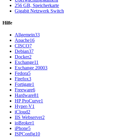
256 GB, Speicherkarte
Gigabit Netzwerk Switch
Hilfe
Allgemein
33
Apache
16
CISCO
7
Debian
37
Docker
2
Exchange
11
Exchange 2000
3
Fedora
5
Firefox
3
Fortigate
1
Freeware
6
Hardware
81
HP ProCurve
1
Hyper-V
1
iCloud
2
IIS Webserver
2
ioBroker
1
iPhone
5
ISPConfig
10