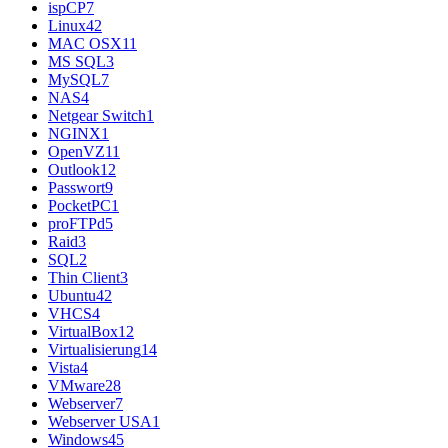
ispCP
7
Linux
42
MAC OSX
11
MS SQL
3
MySQL
7
NAS
4
Netgear Switch
1
NGINX
1
OpenVZ
11
Outlook
12
Passwort
9
PocketPC
1
proFTPd
5
Raid
3
SQL
2
Thin Client
3
Ubuntu
42
VHCS
4
VirtualBox
12
Virtualisierung
14
Vista
4
VMware
28
Webserver
7
Webserver USA
1
Windows
45