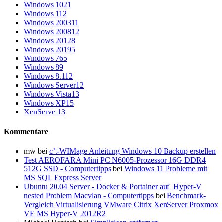
Windows 10
21
Windows 11
2
Windows 2003
11
Windows 2008
12
Windows 2012
8
Windows 2019
5
Windows 7
65
Windows 8
9
Windows 8.1
12
Windows Server
12
Windows Vista
13
Windows XP
15
XenServer
13
Kommentare
mw
bei
c’t-WIMage Anleitung Windows 10 Backup erstellen
Test AEROFARA Mini PC N6005-Prozessor 16G DDR4
512G SSD - Computertipps
bei
Windows 11 Probleme mit
MS SQL Express Server
Ubuntu 20.04 Server - Docker & Portainer auf Hyper-V
nested Problem Macvlan - Computertipps
bei
Benchmark-
Vergleich Virtualisierung VMware Citrix XenServer Proxmox
VE MS Hyper-V 2012R2