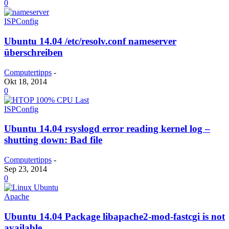
0
ISPConfig
Ubuntu 14.04 /etc/resolv.conf nameserver
überschreiben
Computertipps
-
Okt 18, 2014
0
ISPConfig
Ubuntu 14.04 rsyslogd error reading kernel log –
shutting down: Bad file
Computertipps
-
Sep 23, 2014
0
Apache
Ubuntu 14.04 Package libapache2-mod-fastcgi is not
available