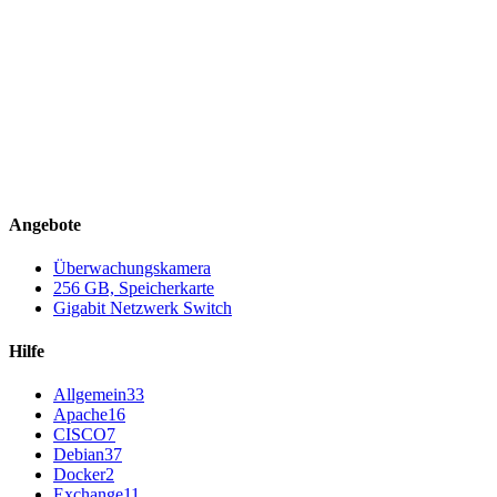
Angebote
Überwachungskamera
256 GB, Speicherkarte
Gigabit Netzwerk Switch
Hilfe
Allgemein
33
Apache
16
CISCO
7
Debian
37
Docker
2
Exchange
11