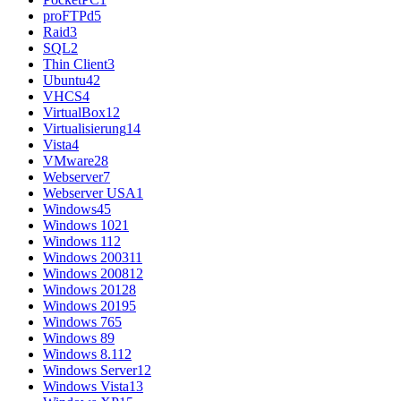
proFTPd
5
Raid
3
SQL
2
Thin Client
3
Ubuntu
42
VHCS
4
VirtualBox
12
Virtualisierung
14
Vista
4
VMware
28
Webserver
7
Webserver USA
1
Windows
45
Windows 10
21
Windows 11
2
Windows 2003
11
Windows 2008
12
Windows 2012
8
Windows 2019
5
Windows 7
65
Windows 8
9
Windows 8.1
12
Windows Server
12
Windows Vista
13